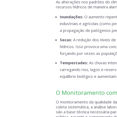
As alterações nos padrões do clim
recursos hídricos de maneira alar
Inundações:
O aumento repenti
industriais e agrícolas (como pes
a propagação de patógenos per
Secas:
A redução dos níveis de 
hídricos. Isso provoca uma con
forçando por vezes as populaçõe
Tempestades:
As chuvas inten
carregando rios, lagos e reser
equilíbrio biológico e aumentam
O Monitoramento como
O monitoramento da qualidade da 
coleta sistemática, a análise labo
são a base técnica necessária para
pública, garantir o cumprimento 