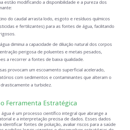
a estão modificando a disponibilidade e a pureza dos
mante:
no do caudal arrasta lodo, esgoto e resíduos químicos
ticidas e fertilizantes) para as fontes de água, facilitando
igosos.
água diminui a capacidade de diluição natural dos corpos
centração perigosa de poluentes e metais pesados,
s a recorrer a fontes de baixa qualidade.
sas provocam um escoamento superficial acelerado,
vatórios com sedimentos e contaminantes que alteram o
 drasticamente a turbidez.
 Ferramenta Estratégica
água é um processo científico integral que abrange a
ratorial e a interpretação precisa de dados. Esses dados
 identificar fontes de poluição, avaliar riscos para a saúde
dos padrões legais vigentes e desenvolver estratégias de