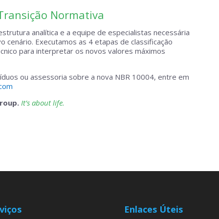
 Transição Normativa
strutura analítica e a equipe de especialistas necessária
o cenário. Executamos as 4 etapas de classificação
cnico para interpretar os novos valores máximos
síduos ou assessoria sobre a nova NBR 10004, entre em
.com
Group.
It’s about life.
viços
Enlaces Úteis