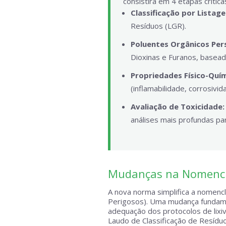
consistirá em 4 etapas crítica
Classificação por Listag
Resíduos (LGR).
Poluentes Orgânicos Pers
Dioxinas e Furanos, basead
Propriedades Físico-Quím
(inflamabilidade, corrosivid
Avaliação de Toxicidade:
análises mais profundas par
Mudanças na Nomencla
A nova norma simplifica a nomencl
Perigosos). Uma mudança fundamen
adequação dos protocolos de lixiv
Laudo de Classificação de Resíduo