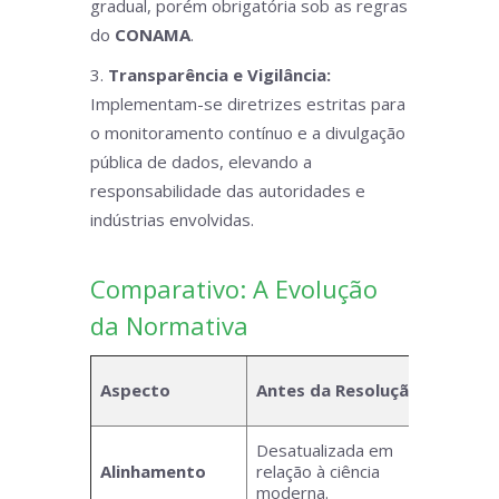
gradual, porém obrigatória sob as regras
do
CONAMA
.
Transparência e Vigilância:
Implementam-se diretrizes estritas para
o monitoramento contínuo e a divulgação
pública de dados, elevando a
responsabilidade das autoridades e
indústrias envolvidas.
Comparativo: A Evolução
da Normativa
Com 
Aspecto
Antes da Resolução
Reso
Desatualizada em
Alinh
Alinhamento
relação à ciência
da
O
moderna.