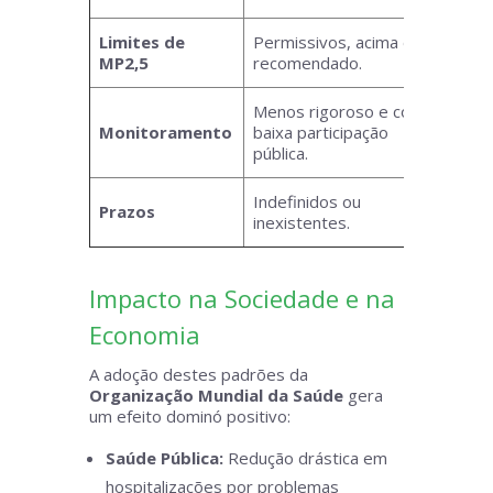
Limites de
Permissivos, acima do
Restr
MP2,5
recomendado.
na pr
Menos rigoroso e com
Fort
Monitoramento
baixa participação
obrig
pública.
trans
Indefinidos ou
Meta
Prazos
inexistentes.
datas
Impacto na Sociedade e na
Economia
A adoção destes padrões da
Organização Mundial da Saúde
gera
um efeito dominó positivo:
Saúde Pública:
Redução drástica em
hospitalizações por problemas