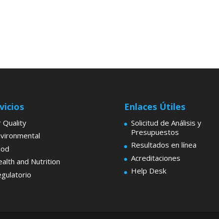
vicios
Enlaces Útiles
r Quality
Solicitud de Análisis y
Presupuestos
vironmental
Resultados en línea
ood
Acreditaciones
alth and Nutrition
Help Desk
gulatorio